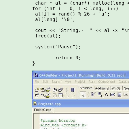
 char * al = (char*) malloc(leng +
for (int i = 0; i < leng; i++)

 al[i] = rand() % 26 + 'a';

 al[leng]='\0';

 cout << "String:-  " << al << "\n
 free(al);

 system("Pause");

        return 0;
