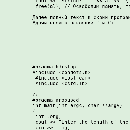
 cout << "String:-  " << al << "\n
 free(al); // Освободим память, та
Далее полный текст и скрин програм
Удачи всем в освоении С и С++ !!!

#pragma hdrstop

#include <condefs.h>

 #include <iostream> 

 #include <cstdlib> 

//--------------------------------
#pragma argsused

int main(int argc, char **argv)

{

 int leng;

 cout << "Enter the length of the 
 cin >> leng;
