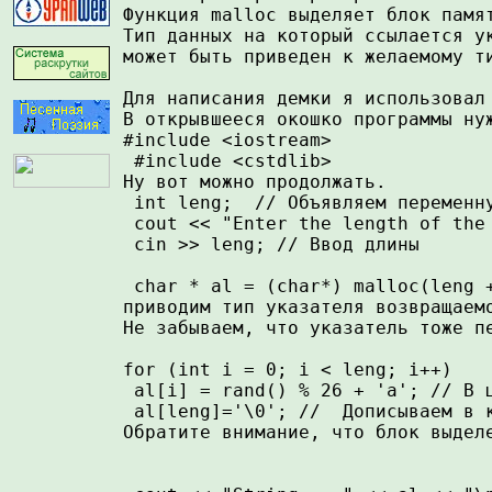
Функция malloc выделяет блок памя
Тип данных на который ссылается ук
может быть приведен к желаемому ти
Для написания демки я использовал 
В открывшееся окошко программы нуж
#include <iostream> 

 #include <cstdlib> 

Ну вот можно продолжать. 

 int leng;  // Объявляем переменну
 cout << "Enter the length of the 
 cin >> leng; // Ввод длины 

 char * al = (char*) malloc(leng +
приводим тип указателя возвращаемо
Не забываем, что указатель тоже п
for (int i = 0; i < leng; i++)

 al[i] = rand() % 26 + 'a'; // В ц
 al[leng]='\0'; //  Дописываем в к
Обратите внимание, что блок выделе