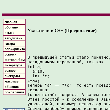
главная
обо мне
Указатели в С++ (Продолжение)
языки
веб-дизайн
гитара
блок-флейта
ссылки
В предыдущей статьи стало понятно,
фотоальбом
псевдонимом переменной, так как 

литература
int a;     

разное
  a=10;

  int *c;

анекдоты
c=&a;

макраме
Теперь "а" == "*с"  то есть псевд
общение
косвенная.

обновления
Тогда встаёт вопрос.- А зачем тогд
Ответ простой - к сожалению в язы
указателей, например нельзя органи
Сейчас разберём пример использован