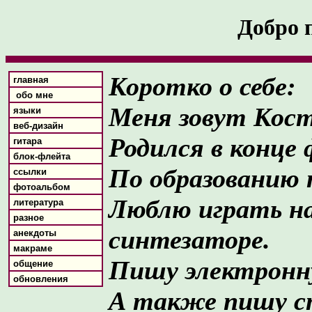
Добро 
Коротко о себе:
главная
обо мне
Меня зовут Кост
языки
веб-дизайн
Родился в конце 
гитара
блок-флейта
По образованию 
ссылки
фотоальбом
Люблю играть на
литература
разное
синтезаторе.
анекдоты
макраме
Пишу электронн
общение
обновления
А также пишу ст